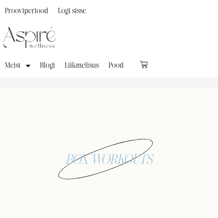
Prooviperiood
Logi sisse
Meist
Blogi
Liikmelisus
Pood
BOX WORKOUTS