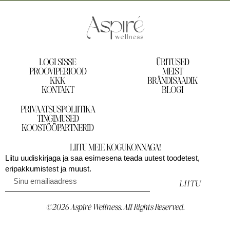
LOGI SISSE
ÜRITUSED
PROOVIPERIOOD
MEIST
KKK
BRÄNDISAADIK
KONTAKT
BLOGI
PRIVAATSUSPOLIITIKA
TINGIMUSED
KOOSTÖÖPARTNERID
LIITU MEIE KOGUKONNAGA!
Liitu uudiskirjaga ja saa esimesena teada uutest toodetest,
eripakkumistest ja muust.
LIITU
©2026 Aspiré Wellness. All Rights Reserved.