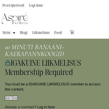
Prooviperiood
Logi sisse
Meist
Blogi
Liikmelisus
Pood
10 MINUTI BANAANI-
KAERAPANNKOOGID
IGAKUINE LIIKMELISUS
Membership Required
You must be a IGAKUINE LIIKMELISUS member to access
this content.
Join Now
Already a member?
Log in here