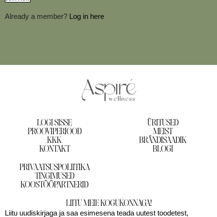
Already a member?
Log in here
LOGI SISSE
ÜRITUSED
PROOVIPERIOOD
MEIST
KKK
BRÄNDISAADIK
KONTAKT
BLOGI
PRIVAATSUSPOLIITIKA
TINGIMUSED
KOOSTÖÖPARTNERID
LIITU MEIE KOGUKONNAGA!
Liitu uudiskirjaga ja saa esimesena teada uutest toodetest,