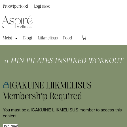
Prooviperiood
Logi sisse
Meist
Blogi
Liikmelisus
Pood
11 MIN PILATES INSPIRED WORKOUT
IGAKUINE LIIKMELISUS
Membership Required
You must be a IGAKUINE LIIKMELISUS member to access this
content.
Join Now