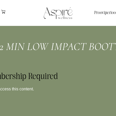
Prooviperioo
12 MIN LOW IMPACT BOOT
bership Required
ess this content.