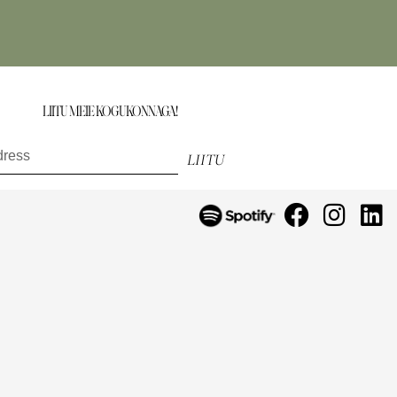
LIITU MEIE KOGUKONNAGA!
saa esimesena teada uutest toodetest, eripakkumistest ja muust.
LIITU