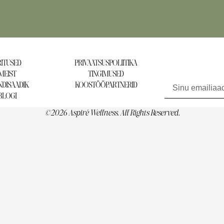
ITUSED
PRIVAATSUSPOLIITIKA
MEIST
TINGIMUSED
Liitu uudiskirjaga ja 
DISAADIK
KOOSTÖÖPARTNERID
BLOGI
©2026 Aspiré Wellness. All Rights Reserved.