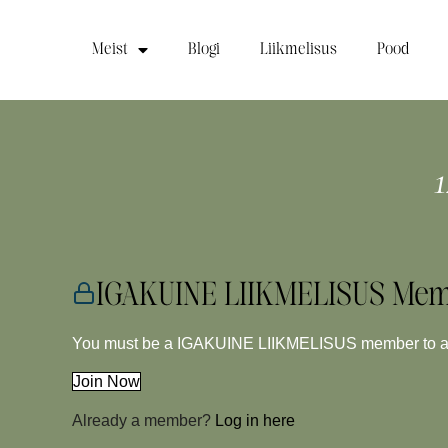
Meist
Blogi
Liikmelisus
Pood
IGAKUINE LIIKMELISUS Mem
You must be a IGAKUINE LIIKMELISUS member to acc
Join Now
Already a member?
Log in here