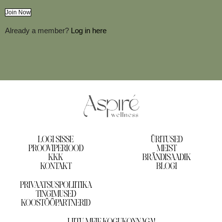
Join Now
Already a member?
Log in here
LOGI SISSE
ÜRITUSED
PROOVIPERIOOD
MEIST
KKK
BRÄNDISAADIK
KONTAKT
BLOGI
PRIVAATSUSPOLIITIKA
TINGIMUSED
KOOSTÖÖPARTNERID
LIITU MEIE KOGUKONNAGA!