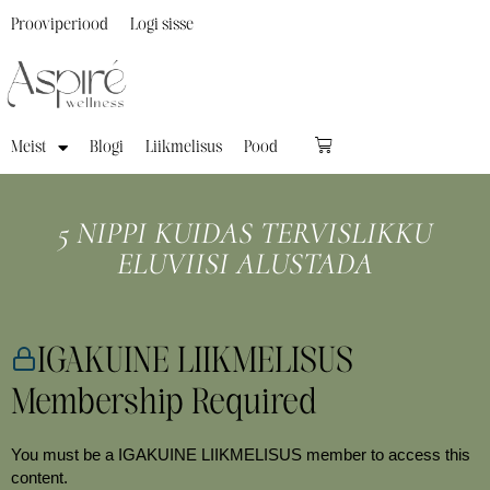
Prooviperiood
Logi sisse
Meist
Blogi
Liikmelisus
Pood
5 NIPPI KUIDAS TERVISLIKKU
ELUVIISI ALUSTADA
IGAKUINE LIIKMELISUS
Membership Required
You must be a IGAKUINE LIIKMELISUS member to access this
content.