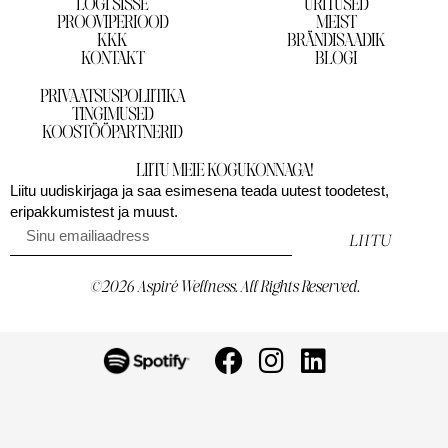
LOGI SISSE
ÜRITUSED
PROOVIPERIOOD
MEIST
KKK
BRÄNDISAADIK
KONTAKT
BLOGI
PRIVAATSUSPOLIITIKA
TINGIMUSED
KOOSTÖÖPARTNERID
LIITU MEIE KOGUKONNAGA!
Liitu uudiskirjaga ja saa esimesena teada uutest toodetest,
eripakkumistest ja muust.
LIITU
©2026 Aspiré Wellness. All Rights Reserved.