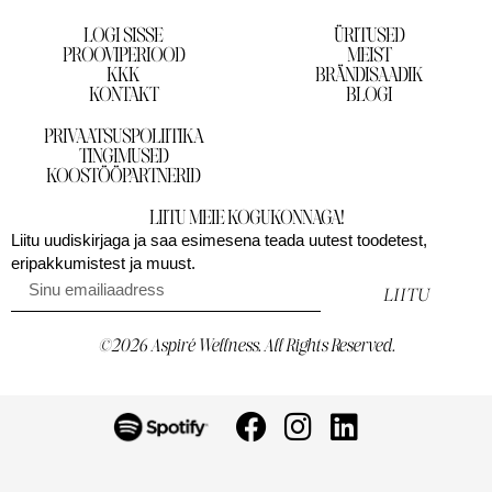
LOGI SISSE
ÜRITUSED
PROOVIPERIOOD
MEIST
KKK
BRÄNDISAADIK
KONTAKT
BLOGI
PRIVAATSUSPOLIITIKA
TINGIMUSED
KOOSTÖÖPARTNERID
LIITU MEIE KOGUKONNAGA!
Liitu uudiskirjaga ja saa esimesena teada uutest toodetest,
eripakkumistest ja muust.
LIITU
©2026 Aspiré Wellness. All Rights Reserved.