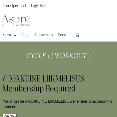
Prooviperiood
Logi sisse
Meist
Blogi
Liikmelisus
Pood
CYCLE 1 | WORKOUT 3
IGAKUINE LIIKMELISUS
Membership Required
You must be a IGAKUINE LIIKMELISUS member to access this
content.
Join Now