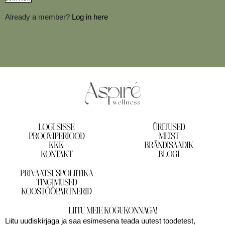
Already a member?
Log in here
LOGI SISSE
ÜRITUSED
PROOVIPERIOOD
MEIST
KKK
BRÄNDISAADIK
KONTAKT
BLOGI
PRIVAATSUSPOLIITIKA
TINGIMUSED
KOOSTÖÖPARTNERID
LIITU MEIE KOGUKONNAGA!
Liitu uudiskirjaga ja saa esimesena teada uutest toodetest,