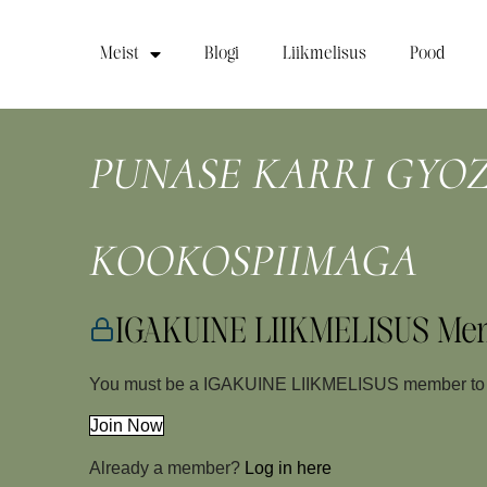
Meist
Blogi
Liikmelisus
Pood
PUNASE KARRI GYOZA
KOOKOSPIIMAGA
IGAKUINE LIIKMELISUS Me
You must be a IGAKUINE LIIKMELISUS member to a
Join Now
Already a member?
Log in here