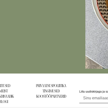
ITUSED
PRIVAATSUSPOLIITIKA
MEIST
TINGIMUSED
Liitu uudiskirjaga ja 
DISAADIK
KOOSTÖÖPARTNERID
BLOGI