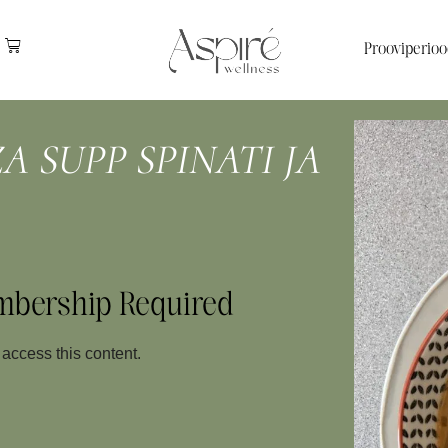
Prooviperioo
 SUPP SPINATI JA
mbership Required
ccess this content.