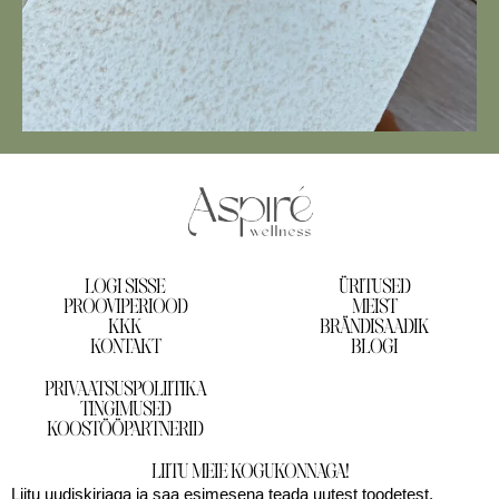
LOGI SISSE
ÜRITUSED
PROOVIPERIOOD
MEIST
KKK
BRÄNDISAADIK
KONTAKT
BLOGI
PRIVAATSUSPOLIITIKA
TINGIMUSED
KOOSTÖÖPARTNERID
LIITU MEIE KOGUKONNAGA!
Liitu uudiskirjaga ja saa esimesena teada uutest toodetest,