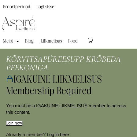
Prooviperiood
Logi sisse
Meist
Blogi
Liikmelisus
Pood
KÕRVITSAPÜREESUPP KRÕBEDA
PEEKONIGA
IGAKUINE LIIKMELISUS
Membership Required
You must be a IGAKUINE LIIKMELISUS member to access
this content.
Join Now
Already a member?
Log in here