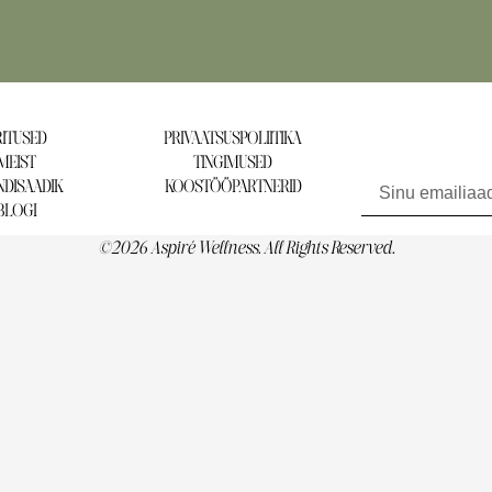
ITUSED
PRIVAATSUSPOLIITIKA
MEIST
TINGIMUSED
Liitu uudiskirjaga ja 
DISAADIK
KOOSTÖÖPARTNERID
BLOGI
©2026 Aspiré Wellness. All Rights Reserved.