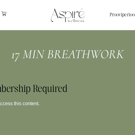
Prooviperioo
17 MIN BREATHWORK
bership Required
ess this content.