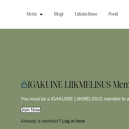
Meist
Blogi
Liikmelisus
Pood
IGAKUINE LIIKMELISUS Mem
You must be a IGAKUINE LIIKMELISUS member to acc
Join Now
Already a member?
Log in here