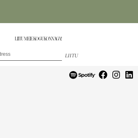
LIITU MEIE KOGUKONNAGA!
saa esimesena teada uutest toodetest, eripakkumistest ja muust.
LIITU