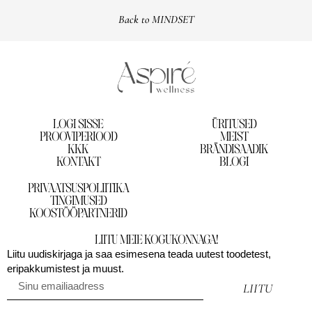
Back to MINDSET
LOGI SISSE
ÜRITUSED
PROOVIPERIOOD
MEIST
KKK
BRÄNDISAADIK
KONTAKT
BLOGI
PRIVAATSUSPOLIITIKA
TINGIMUSED
KOOSTÖÖPARTNERID
LIITU MEIE KOGUKONNAGA!
Liitu uudiskirjaga ja saa esimesena teada uutest toodetest,
eripakkumistest ja muust.
LIITU