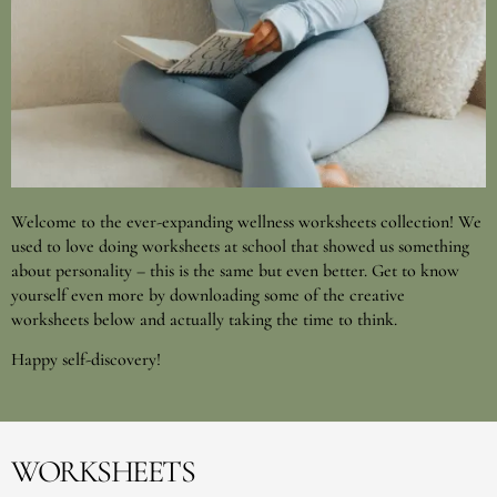
Welcome to the ever-expanding wellness worksheets collection! We
used to love doing worksheets at school that showed us something
about personality – this is the same but even better. Get to know
yourself even more by downloading some of the creative
worksheets below and actually taking the time to think.
Happy self-discovery!
WORKSHEETS