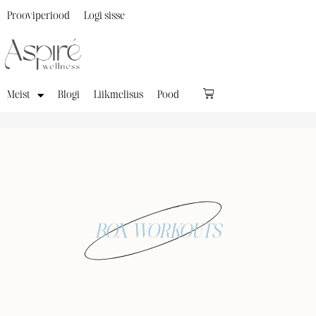
Prooviperiood
Logi sisse
Meist
Blogi
Liikmelisus
Pood
BOX WORKOUTS