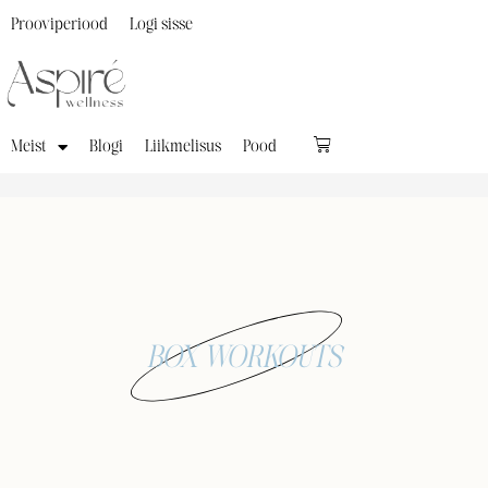
Prooviperiood
Logi sisse
Meist
Blogi
Liikmelisus
Pood
BOX WORKOUTS