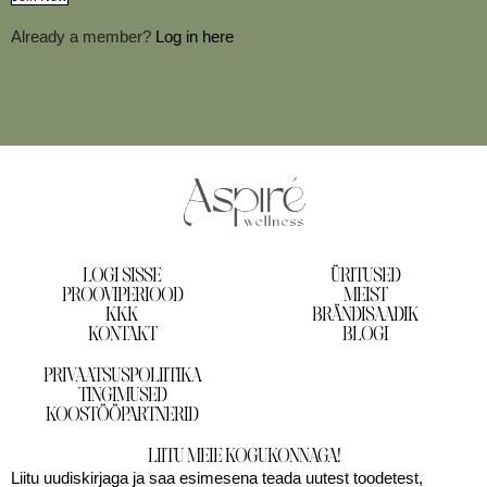
Already a member?
Log in here
LOGI SISSE
ÜRITUSED
PROOVIPERIOOD
MEIST
KKK
BRÄNDISAADIK
KONTAKT
BLOGI
PRIVAATSUSPOLIITIKA
TINGIMUSED
KOOSTÖÖPARTNERID
LIITU MEIE KOGUKONNAGA!
Liitu uudiskirjaga ja saa esimesena teada uutest toodetest,