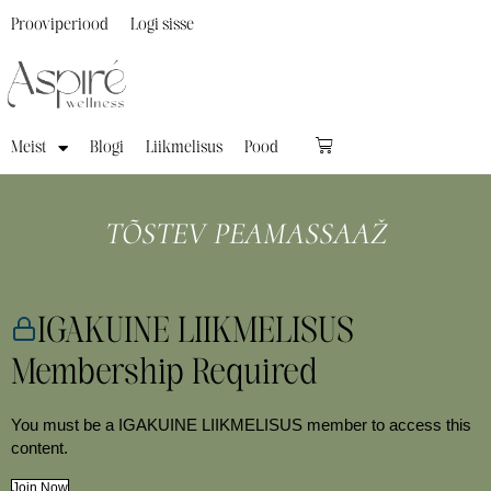
Prooviperiood
Logi sisse
Meist
Blogi
Liikmelisus
Pood
TÕSTEV PEAMASSAAŽ
IGAKUINE LIIKMELISUS
Membership Required
You must be a IGAKUINE LIIKMELISUS member to access this
content.
Join Now