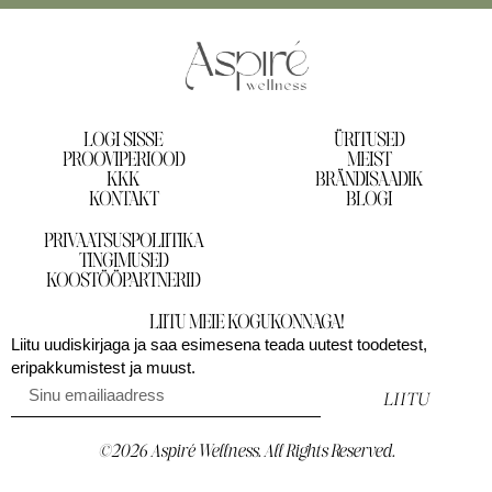
LOGI SISSE
ÜRITUSED
PROOVIPERIOOD
MEIST
KKK
BRÄNDISAADIK
KONTAKT
BLOGI
PRIVAATSUSPOLIITIKA
TINGIMUSED
KOOSTÖÖPARTNERID
LIITU MEIE KOGUKONNAGA!
Liitu uudiskirjaga ja saa esimesena teada uutest toodetest,
eripakkumistest ja muust.
LIITU
©2026 Aspiré Wellness. All Rights Reserved.