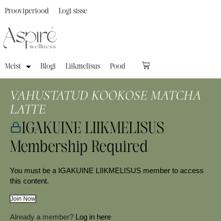
Prooviperiood
Logi sisse
Meist
Blogi
Liikmelisus
Pood
VAHUSTATUD KOOKOSE MATCHA
LATTE
IGAKUINE LIIKMELISUS
Membership Required
You must be a IGAKUINE LIIKMELISUS member to access
this content.
Join Now
Already a member?
Log in here