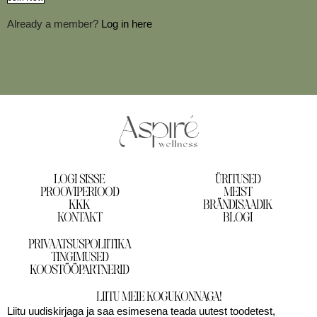
Already a member?
Log in here
LOGI SISSE
ÜRITUSED
PROOVIPERIOOD
MEIST
KKK
BRÄNDISAADIK
KONTAKT
BLOGI
PRIVAATSUSPOLIITIKA
TINGIMUSED
KOOSTÖÖPARTNERID
LIITU MEIE KOGUKONNAGA!
Liitu uudiskirjaga ja saa esimesena teada uutest toodetest,