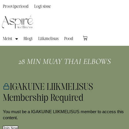
Prooviperiood
Logi sisse
Meist
Blogi
Liikmelisus
Pood
28 MIN MUAY THAI ELBOWS
IGAKUINE LIIKMELISUS
Membership Required
You must be a IGAKUINE LIIKMELISUS member to access this
content.
Join Now