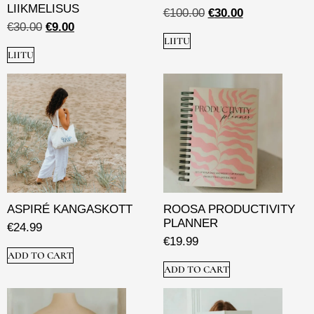
LIIKMELISUS
€
100.00
€
30.00
€
30.00
€
9.00
LIITU
LIITU
ASPIRÉ KANGASKOTT
ROOSA PRODUCTIVITY
PLANNER
€
24.99
€
19.99
ADD TO CART
ADD TO CART